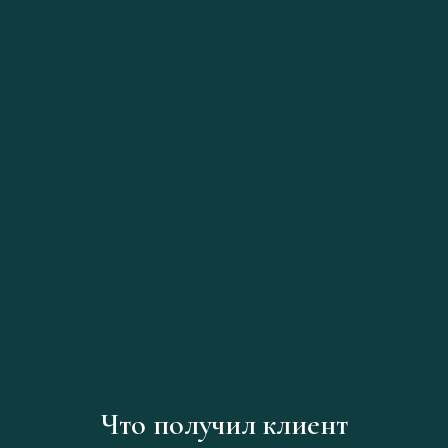
TELEGRAM
BENUA@ASANTE.MOSCOW
Что получил клиент